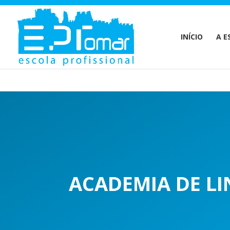
Warning
: Undefined array key 1 in
/home/escolaprofission/publi
INÍCIO
A E
ACADEMIA DE L