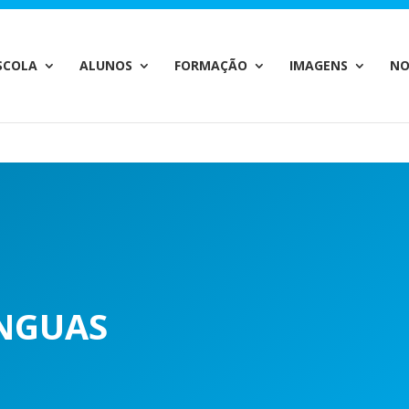
c_html/wp-content/plugins/wp-private-content-pro/lib/Drew
SCOLA
ALUNOS
FORMAÇÃO
IMAGENS
NO
INGUAS