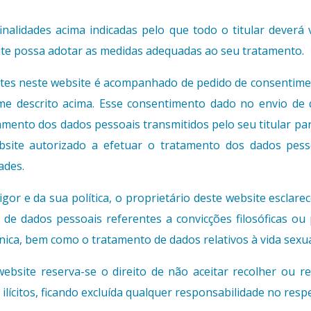
nalidades acima indicadas pelo que todo o titular deverá v
ite possa adotar as medidas adequadas ao seu tratamento.
es neste website é acompanhado de pedido de consentimen
e descrito acima. Esse consentimento dado no envio de 
mento dos dados pessoais transmitidos pelo seu titular par
bsite autorizado a efetuar o tratamento dos dados pes
ades.
or e da sua política, o proprietário deste website esclarec
 dados pessoais referentes a convicções filosóficas ou polí
étnica, bem como o tratamento de dados relativos à vida sexua
website reserva-se o direito de não aceitar recolher ou 
ilícitos, ficando excluída qualquer responsabilidade no resp