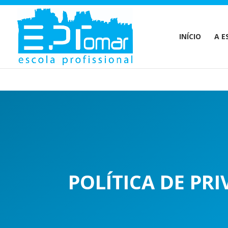
Warning
: Undefined array key 1 in
/home/escolaprofission/publi
INÍCIO
A E
POLÍTICA DE PR