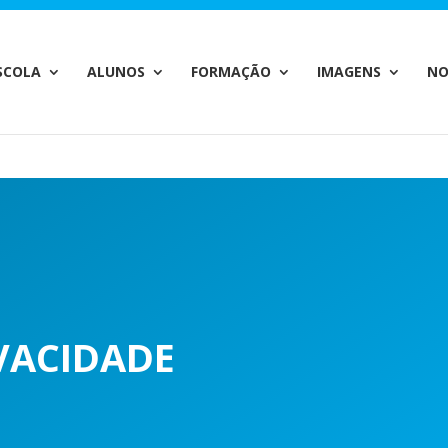
c_html/wp-content/plugins/wp-private-content-pro/lib/Drew
SCOLA
ALUNOS
FORMAÇÃO
IMAGENS
NO
IVACIDADE