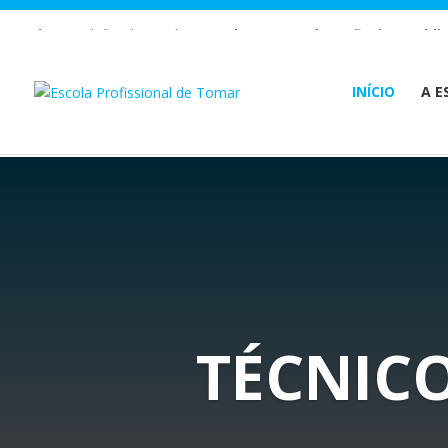
Warning
: Undefined array key 1 in
/home/escolaprofission/publi
INÍCIO
A E
TÉCNICO