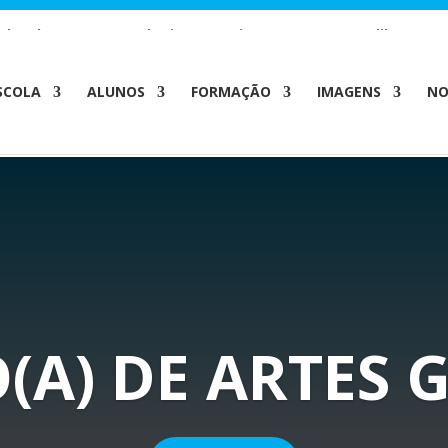
c_html/wp-content/plugins/wp-private-content-pro/lib/Drew
SCOLA
ALUNOS
FORMAÇÃO
IMAGENS
NO
(A) DE ARTES 