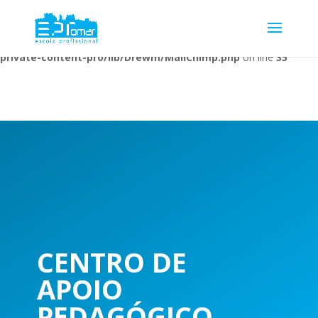
Warning
: Undefined array key 1 in
/home/escolaprofission/public_html/wp-content/plugins/wp-
private-content-pro/lib/Drewm/MailChimp.php
on line
35
CENTRO DE
APOIO
PEDAGÓGICO