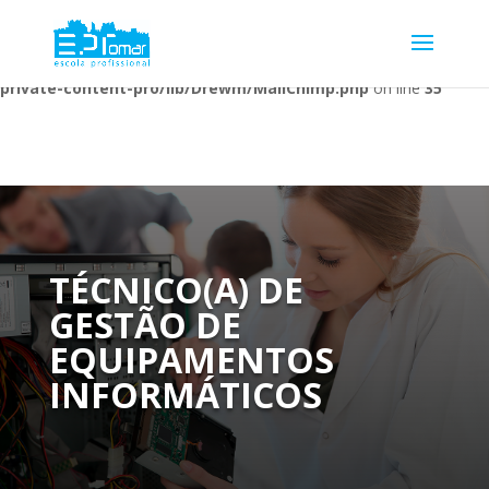
Warning
: Undefined array key 1 in
/home/escolaprofission/public_html/wp-content/plugins/wp-
private-content-pro/lib/Drewm/MailChimp.php
on line
35
TÉCNICO(A) DE
GESTÃO DE
EQUIPAMENTOS
INFORMÁTICOS