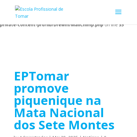
Warning
: Undefined array key 1 in
/home/escolaprofission/public_html/wp-content/plugins/wp-
private-content-pro/lib/Drewm/MailChimp.php
on line
35
EPTomar
promove
piquenique na
Mata Nacional
dos Sete Montes