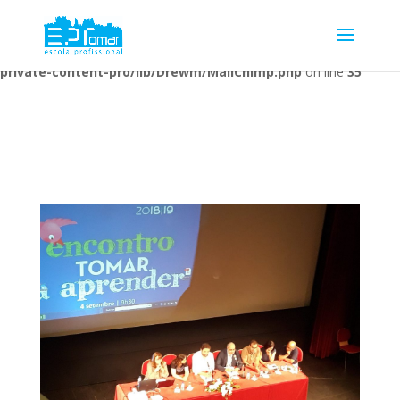
Warning
: Undefined array key 1 in
/home/escolaprofission/public_html/wp-content/plugins/wp-
private-content-pro/lib/Drewm/MailChimp.php
on line
35