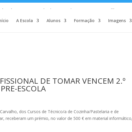
c_html/wp-content/plugins/wp-private-content-pro/lib/Drew
nício
A Escola
Alunos
Formação
Imagens
c_html/wp-content/plugins/wp-private-content-pro/lib/Drew
FISSIONAL DE TOMAR VENCEM 2.º
PRE-ESCOLA
Carvalho, dos Cursos de Técnico/a de Cozinha/Pastelaria e de
ar, receberam um prémio, no valor de 500 € em material informático