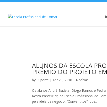
Warning
: Undefined array key 1 in
/home/escolaprofission/publi
I
Warning
: Undefined array key 1 in
/home/escolaprofission/publi
ALUNOS DA ESCOLA PRO
PRÉMIO DO PROJETO EM
by
Suporte
|
Abr 20, 2018
|
Notícias
Os alunos André Batista, Diogo Ramos e Pedro 
Restaurante/Bar, da Escola Profissional de Tom
pela ideia de negócio, “Conventitos”, que...