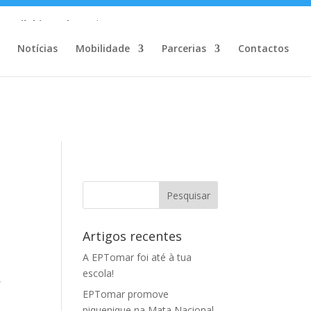
m/MailChimp.php
on line
35
Notícias
Mobilidade
Parcerias
Contactos
m/MailChimp.php
on line
35
Artigos recentes
A EPTomar foi até à tua
escola!
,
EPTomar promove
piquenique na Mata Nacional