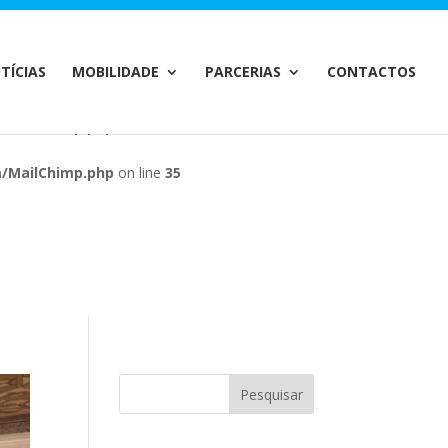
m/MailChimp.php
on line
35
TÍCIAS
MOBILIDADE
PARCERIAS
CONTACTOS
m/MailChimp.php
on line
35
m/MailChimp.php
on line
35
m/MailChimp.php
on line
35