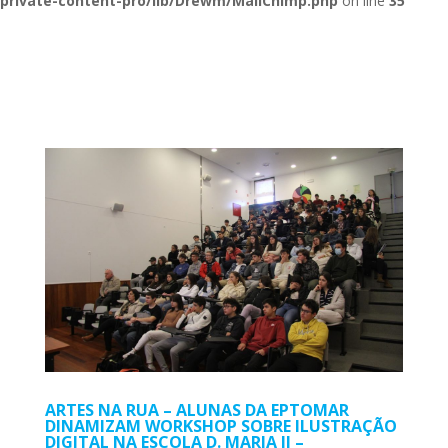
private-content-pro/lib/Drewm/MailChimp.php
on line
35
ARTES NA RUA – ALUNAS DA EPTOMAR
DINAMIZAM WORKSHOP SOBRE ILUSTRAÇÃO
DIGITAL NA ESCOLA D. MARIA II –