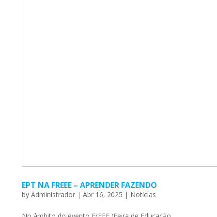
EPT NA FREEE – APRENDER FAZENDO
by
Administrador
|
Abr 16, 2025
|
Notícias
No âmbito do evento FrEEE (Feira de Educação,