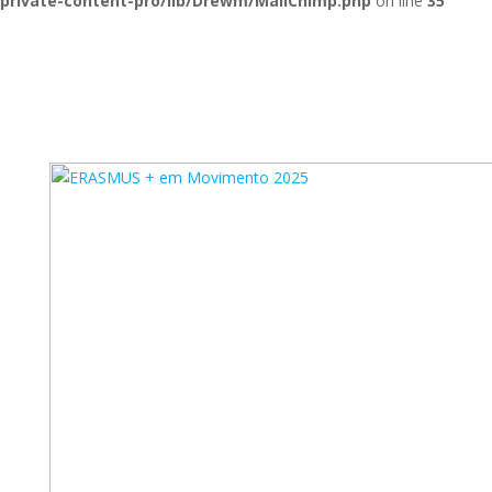
private-content-pro/lib/Drewm/MailChimp.php
on line
35