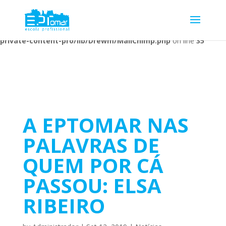
Warning
: Undefined array key 1 in
/home/escolaprofission/public_html/wp-content/plugins/wp-
private-content-pro/lib/Drewm/MailChimp.php
on line
35
A EPTOMAR NAS
PALAVRAS DE
QUEM POR CÁ
PASSOU: ELSA
RIBEIRO