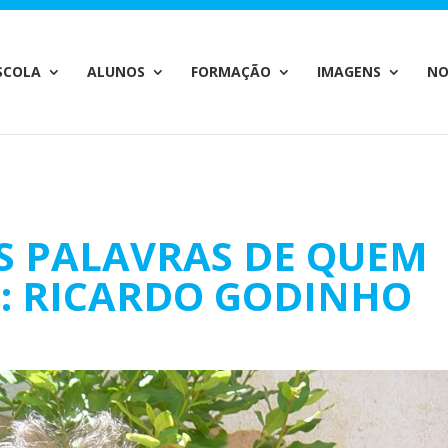
c_html/wp-content/plugins/wp-private-content-pro/lib/Drew
SCOLA
ALUNOS
FORMAÇÃO
IMAGENS
NO
S PALAVRAS DE QUEM
U: RICARDO GODINHO