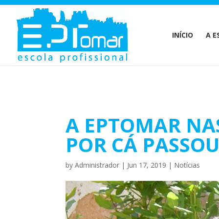
Warning
: Undefined array key 1 in
/home/escolaprofission/publi
INÍCIO
A E
A EPTOMAR NA
POR CÁ PASSO
by
Administrador
|
Jun 17, 2019
|
Notícias