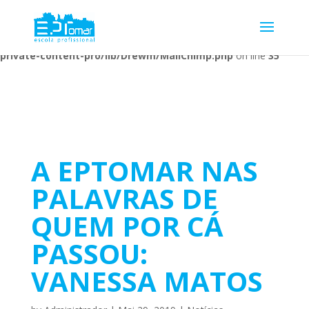
Warning
: Undefined array key 1 in
/home/escolaprofission/public_html/wp-content/plugins/wp-
private-content-pro/lib/Drewm/MailChimp.php
on line
35
A EPTOMAR NAS
PALAVRAS DE
QUEM POR CÁ
PASSOU:
VANESSA MATOS