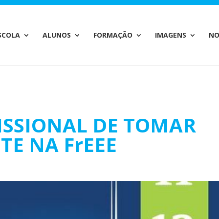
c_html/wp-content/plugins/wp-private-content-pro/lib/Drew
SCOLA
ALUNOS
FORMAÇÃO
IMAGENS
NO
ISSIONAL DE TOMAR
TE NA FrEEE