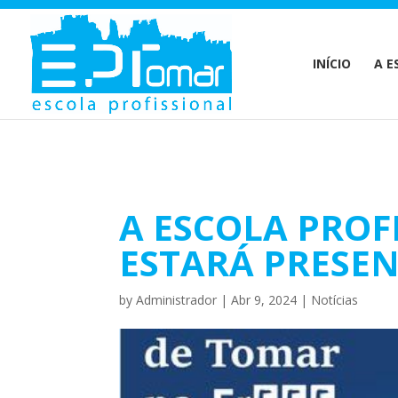
Warning
: Undefined array key 1 in
/home/escolaprofission/publi
INÍCIO
A E
A ESCOLA PROF
ESTARÁ PRESEN
by
Administrador
|
Abr 9, 2024
|
Notícias