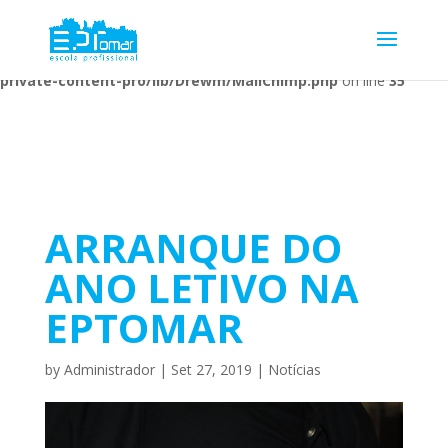
Warning
: Undefined array key 1 in
/home/escolaprofission/public_html/wp-content/plugins/wp-
private-content-pro/lib/Drewm/MailChimp.php
on line
35
ARRANQUE DO
ANO LETIVO NA
EPTOMAR
by
Administrador
|
Set 27, 2019
|
Notícias