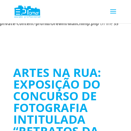
Warning
: Undefined array key 1 in
/home/escolaprofission/public_html/wp-content/plugins/wp-
private-content-pro/lib/Drewm/MailChimp.php
on line
35
ARTES NA RUA:
EXPOSIÇÃO DO
CONCURSO DE
FOTOGRAFIA
INTITULADA
“RETRATOS DA