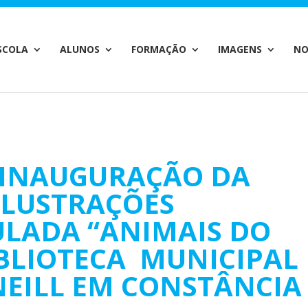
c_html/wp-content/plugins/wp-private-content-pro/lib/Drew
SCOLA
ALUNOS
FORMAÇÃO
IMAGENS
NO
: INAUGURAÇÃO DA
ILUSTRAÇÕES
TULADA “ANIMAIS DO
BLIOTECA MUNICIPAL
NEILL EM CONSTÂNCIA