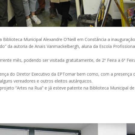
a Biblioteca Municipal Alexandre O’Neill em Constância a inauguraçã
do” da autoria de Anaïs Vanmackelbergh, aluna da Escola Profissiona
rrente mês, podendo ser visitada gratuitamente, de 2ª Feira a 6ª Feir
sença do Diretor Executivo da EPTomar bem como, com a presença 
alguns vereadores e outros eleitos autárquicos.
ojeto “Artes na Rua” e já esteve patente na Biblioteca Municipal de