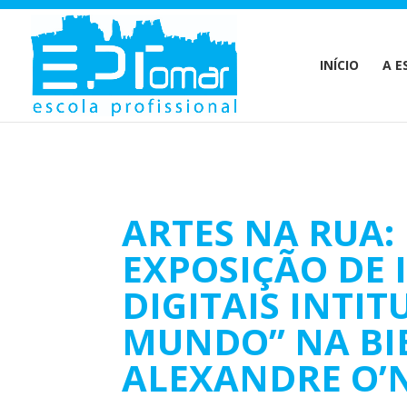
Warning
: Undefined array key 1 in
/home/escolaprofission/publi
INÍCIO
A E
ARTES NA RUA
EXPOSIÇÃO DE 
DIGITAIS INTI
MUNDO” NA BI
ALEXANDRE O’