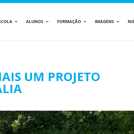
c_html/wp-content/plugins/wp-private-content-pro/lib/Drew
SCOLA
ALUNOS
FORMAÇÃO
IMAGENS
NO
AIS UM PROJETO
ÁLIA