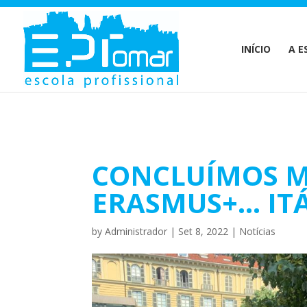
Warning
: Undefined array key 1 in
/home/escolaprofission/publi
INÍCIO
A E
CONCLUÍMOS M
ERASMUS+… IT
by
Administrador
|
Set 8, 2022
|
Notícias