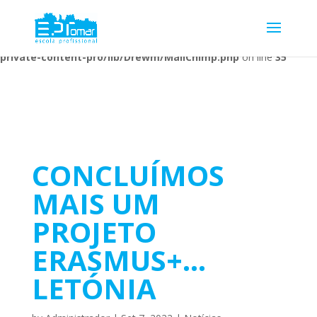
Warning
: Undefined array key 1 in
/home/escolaprofission/public_html/wp-content/plugins/wp-
private-content-pro/lib/Drewm/MailChimp.php
on line
35
CONCLUÍMOS
MAIS UM
PROJETO
ERASMUS+…
LETÓNIA