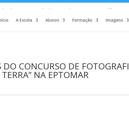
c_html/wp-content/plugins/wp-private-content-pro/lib/Drew
nício
A Escola
Alunos
Formação
Imagens
S DO CONCURSO DE FOTOGRAF
 TERRA” NA EPTOMAR