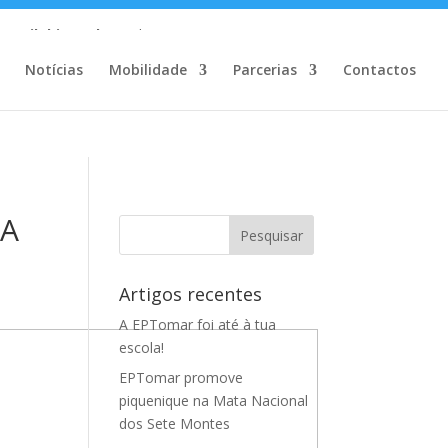
m/MailChimp.php
on line
35
Notícias
Mobilidade
Parcerias
Contactos
IA
Artigos recentes
A EPTomar foi até à tua
escola!
EPTomar promove
piquenique na Mata Nacional
dos Sete Montes