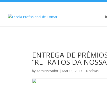
Warning
: Undefined array key 1 in
/home/escolaprofission/publi
I
ENTREGA DE PRÉMIO
“RETRATOS DA NOSSA
by
Administrador
|
Mai 18, 2023
|
Notícias