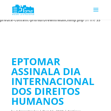
Warning
: Undefined array key 1 in
/home/escolaprofission/public_html/wp-content/plugins/wp-
private-content-pro/lib/Drewm/MailChimp.php
on line
35
EPTOMAR
ASSINALA DIA
INTERNACIONAL
DOS DIREITOS
HUMANOS