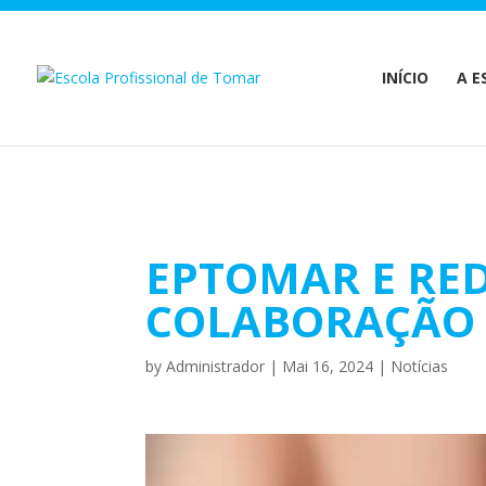
Warning
: Undefined array key 1 in
/home/escolaprofission/publi
INÍCIO
A E
EPTOMAR E RE
COLABORAÇÃO 
by
Administrador
|
Mai 16, 2024
|
Notícias
Reprodutor
de