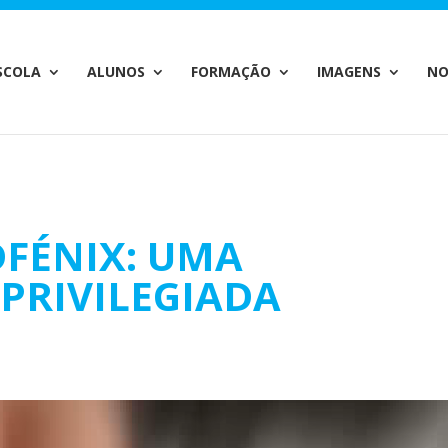
c_html/wp-content/plugins/wp-private-content-pro/lib/Drew
SCOLA
ALUNOS
FORMAÇÃO
IMAGENS
NO
DFÉNIX: UMA
PRIVILEGIADA