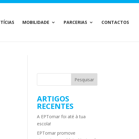
m/MailChimp.php
on line
35
TÍCIAS
MOBILIDADE
PARCERIAS
CONTACTOS
ARTIGOS
RECENTES
A EPTomar foi até à tua
escola!
EPTomar promove
e