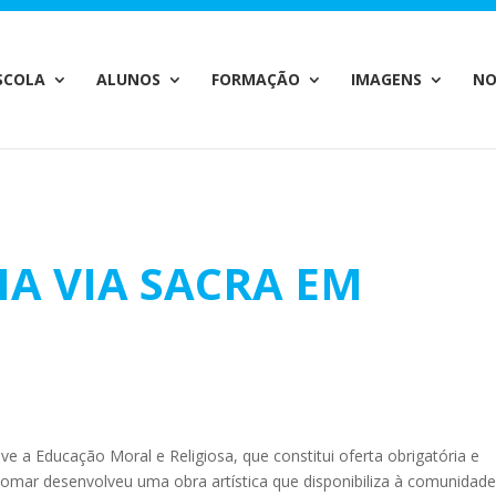
c_html/wp-content/plugins/wp-private-content-pro/lib/Drew
SCOLA
ALUNOS
FORMAÇÃO
IMAGENS
NO
A VIA SACRA EM
eve a Educação Moral e Religiosa, que constitui oferta obrigatória e
e Tomar desenvolveu uma obra artística que disponibiliza à comunidad