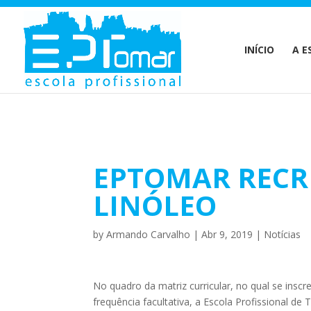
Warning
: Undefined array key 1 in
/home/escolaprofission/publi
INÍCIO
A E
EPTOMAR RECRI
LINÓLEO
by
Armando Carvalho
|
Abr 9, 2019
|
Notícias
No quadro da matriz curricular, no qual se inscr
frequência facultativa, a Escola Profissional d