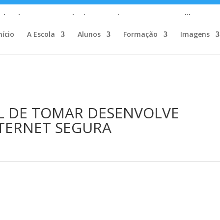
c_html/wp-content/plugins/wp-private-content-pro/lib/Drew
nício
A Escola
Alunos
Formação
Imagens
L DE TOMAR DESENVOLVE
TERNET SEGURA