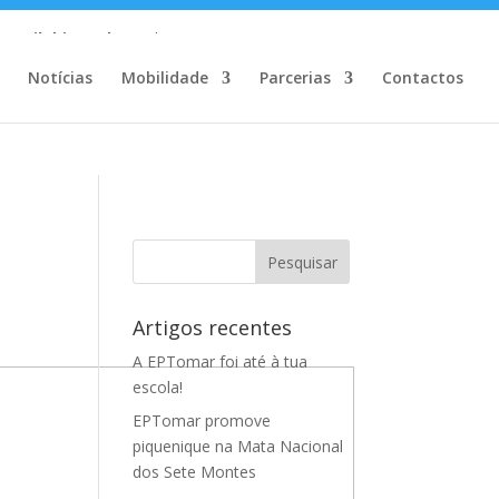
m/MailChimp.php
on line
35
Notícias
Mobilidade
Parcerias
Contactos
Artigos recentes
A EPTomar foi até à tua
escola!
EPTomar promove
piquenique na Mata Nacional
dos Sete Montes