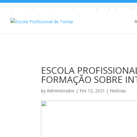
Warning
: Undefined array key 1 in
/home/escolaprofission/publi
I
ESCOLA PROFISSIONA
FORMAÇÃO SOBRE IN
by
Administrador
|
Fev 12, 2021
|
Notícias