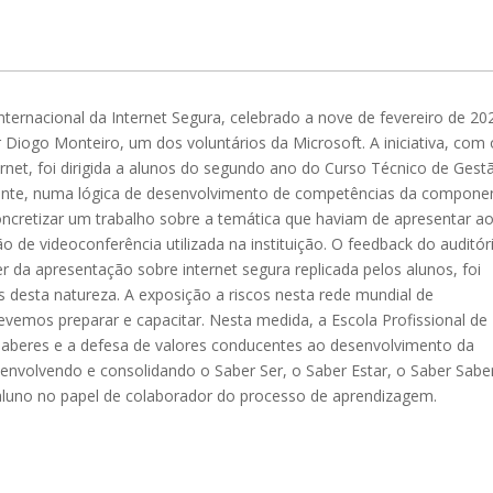
nternacional da Internet Segura, celebrado a nove de fevereiro de 20
Diogo Monteiro, um dos voluntários da Microsoft. A iniciativa, com 
ernet, foi dirigida a alunos do segundo ano do Curso Técnico de Gest
ente, numa lógica de desenvolvimento de competências da compone
ncretizar um trabalho sobre a temática que haviam de apresentar a
o de videoconferência utilizada na instituição. O feedback do auditór
r da apresentação sobre internet segura replicada pelos alunos, foi
s desta natureza. A exposição a riscos nesta rede mundial de
vemos preparar e capacitar. Nesta medida, a Escola Profissional de
saberes e a defesa de valores conducentes ao desenvolvimento da
senvolvendo e consolidando o Saber Ser, o Saber Estar, o Saber Sabe
 aluno no papel de colaborador do processo de aprendizagem.