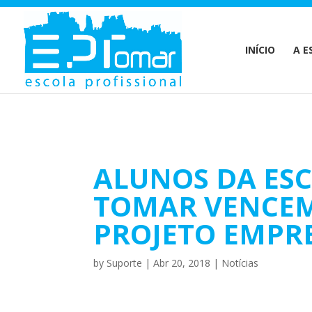
Warning
: Undefined array key 1 in
/home/escolaprofission/publi
INÍCIO
A E
ALUNOS DA ESC
TOMAR VENCEM
PROJETO EMPR
by
Suporte
|
Abr 20, 2018
|
Notícias