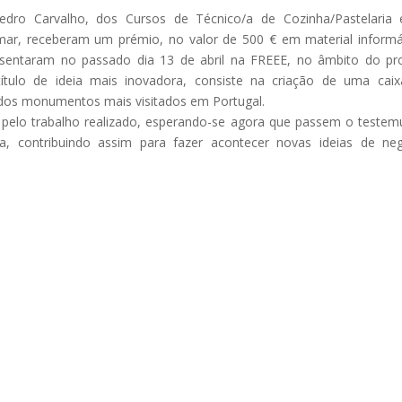
dro Carvalho, dos Cursos de Técnico/a de Cozinha/Pastelaria 
omar, receberam um prémio, no valor de 500 € em material informá
resentaram no passado dia 13 de abril na FREEE, no âmbito do pr
 título de ideia mais inovadora, consiste na criação de uma cai
 dos monumentos mais visitados em Portugal.
pelo trabalho realizado, esperando-se agora que passem o teste
a, contribuindo assim para fazer acontecer novas ideias de ne