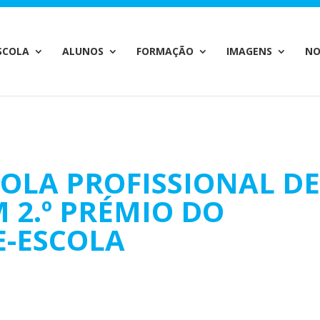
c_html/wp-content/plugins/wp-private-content-pro/lib/Drew
SCOLA
ALUNOS
FORMAÇÃO
IMAGENS
NO
OLA PROFISSIONAL D
 2.º PRÉMIO DO
E-ESCOLA