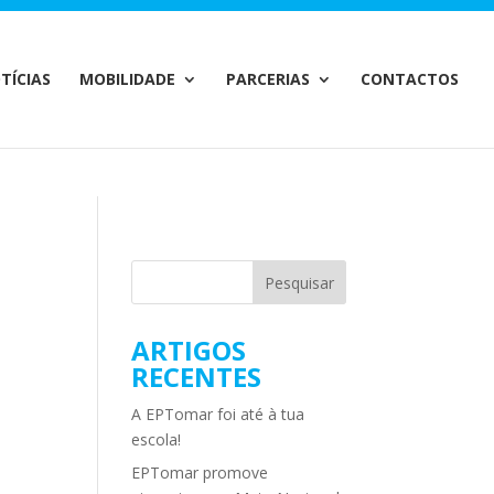
m/MailChimp.php
on line
35
TÍCIAS
MOBILIDADE
PARCERIAS
CONTACTOS
E
ARTIGOS
RECENTES
A EPTomar foi até à tua
escola!
EPTomar promove