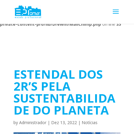
Warning
: Undefined array key 1 in
/home/escolaprofission/public_html/wp-content/plugins/wp-
private-content-pro/lib/Drewm/MailChimp.php
on line
35
ESTENDAL DOS
2R’S PELA
SUSTENTABILIDA
DE DO PLANETA
by
Administrador
|
Dez 13, 2022
|
Notícias