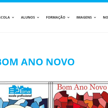
c_html/wp-content/plugins/wp-private-content-pro/lib/Drew
SCOLA
ALUNOS
FORMAÇÃO
IMAGENS
NO
 BOM ANO NOVO