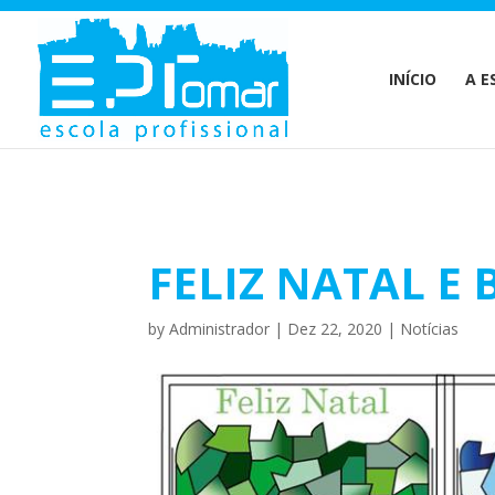
Warning
: Undefined array key 1 in
/home/escolaprofission/publi
INÍCIO
A E
FELIZ NATAL E
by
Administrador
|
Dez 22, 2020
|
Notícias