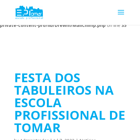
Warning
: Undefined array key 1 in
/home/escolaprofission/public_html/wp-content/plugins/wp-
private-content-pro/lib/Drewm/MailChimp.php
on line
35
FESTA DOS
TABULEIROS NA
ESCOLA
PROFISSIONAL DE
TOMAR