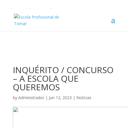
Warning
: Undefined array key 1 in
/home/escolaprofission/public_html/wp-content/plugins/wp-
private-content-pro/lib/Drewm/MailChimp.php
on line
35
INQUÉRITO / CONCURSO
– A ESCOLA QUE
QUEREMOS
by
Administrador
|
Jun 12, 2023
|
Notícias