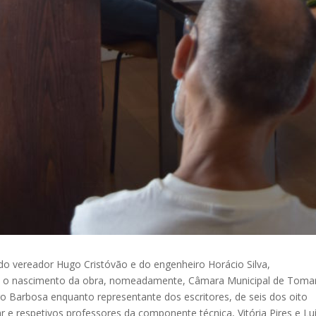
 vereador Hugo Cristóvão e do engenheiro Horácio Silva,
ram o nascimento da obra, nomeadamente, Câmara Municipal de Toma
ro Barbosa enquanto representante dos escritores, de seis dos oito
 e respetivos professores da componente técnica, Vitória Pires e Lu