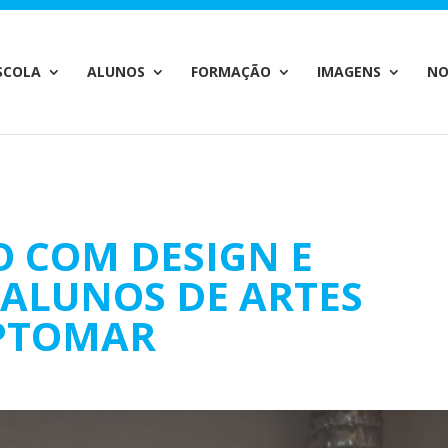
c_html/wp-content/plugins/wp-private-content-pro/lib/Drew
SCOLA
ALUNOS
FORMAÇÃO
IMAGENS
NO
 COM DESIGN E
 ALUNOS DE ARTES
EPTOMAR