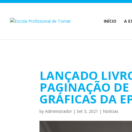
Warning
: Undefined array key 1 in
/home/escolaprofission/publi
INÍCIO
A E
LANÇADO LIVRO
PAGINAÇÃO DE
GRÁFICAS DA 
by
Administrador
|
Set 3, 2021
|
Notícias