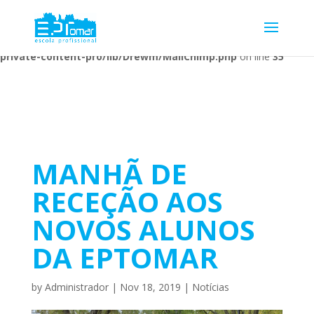
Warning
: Undefined array key 1 in
/home/escolaprofission/public_html/wp-content/plugins/wp-
private-content-pro/lib/Drewm/MailChimp.php
on line
35
MANHÃ DE
RECEÇÃO AOS
NOVOS ALUNOS
DA EPTOMAR
by
Administrador
|
Nov 18, 2019
|
Notícias