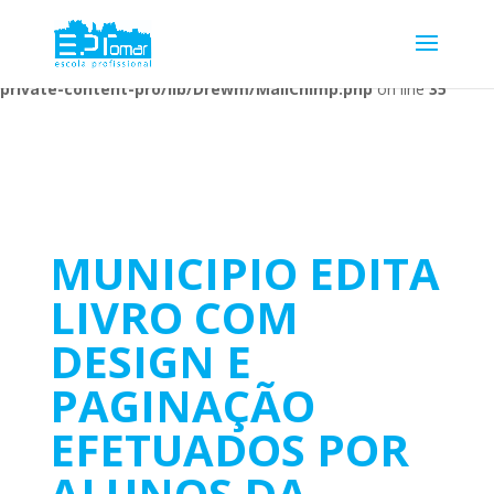
Warning
: Undefined array key 1 in
/home/escolaprofission/public_html/wp-content/plugins/wp-
private-content-pro/lib/Drewm/MailChimp.php
on line
35
MUNICIPIO EDITA
LIVRO COM
DESIGN E
PAGINAÇÃO
EFETUADOS POR
ALUNOS DA