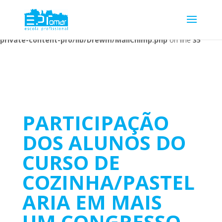
Warning
: Undefined array key 1 in
/home/escolaprofission/public_html/wp-content/plugins/wp-
private-content-pro/lib/Drewm/MailChimp.php
on line
35
PARTICIPAÇÃO
DOS ALUNOS DO
CURSO DE
COZINHA/PASTEL
ARIA EM MAIS
UM CONGRESSO