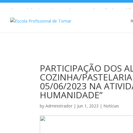
Warning
: Undefined array key 1 in
/home/escolaprofission/publi
I
PARTICIPAÇÃO DOS 
COZINHA/PASTELARI
05/06/2023 NA ATIVI
HUMANIDADE”
by
Administrador
|
Jun 1, 2023
|
Notícias