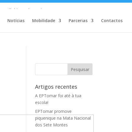
m/MailChimp.php
on line
35
Notícias
Mobilidade
Parcerias
Contactos
Artigos recentes
A EPTomar foi até à tua
escola!
EPTomar promove
piquenique na Mata Nacional
dos Sete Montes