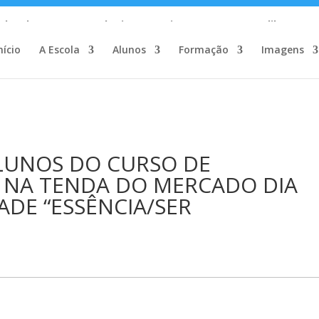
c_html/wp-content/plugins/wp-private-content-pro/lib/Drew
nício
A Escola
Alunos
Formação
Imagens
ALUNOS DO CURSO DE
A NA TENDA DO MERCADO DIA
DADE “ESSÊNCIA/SER