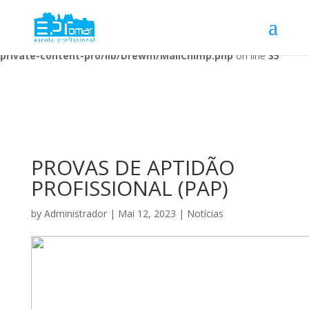
Warning
: Undefined array key 1 in
/home/escolaprofission/public_html/wp-content/plugins/wp-
private-content-pro/lib/Drewm/MailChimp.php
on line
35
PROVAS DE APTIDÃO
PROFISSIONAL (PAP)
by
Administrador
|
Mai 12, 2023
|
Notícias