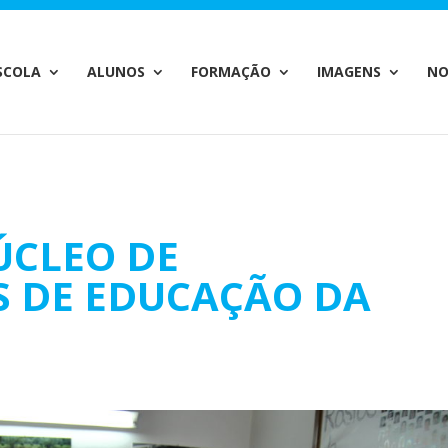
c_html/wp-content/plugins/wp-private-content-pro/lib/Drew
SCOLA
ALUNOS
FORMAÇÃO
IMAGENS
NO
ÚCLEO DE
 DE EDUCAÇÃO DA