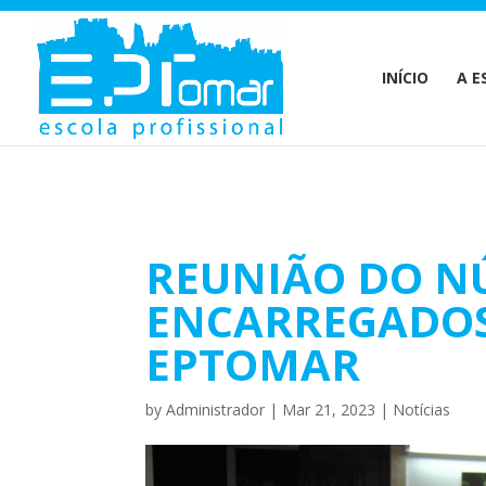
Warning
: Undefined array key 1 in
/home/escolaprofission/publi
INÍCIO
A E
REUNIÃO DO N
ENCARREGADOS
EPTOMAR
by
Administrador
|
Mar 21, 2023
|
Notícias