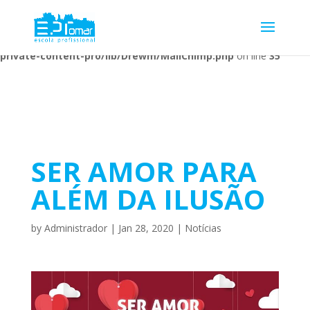
Warning
: Undefined array key 1 in
/home/escolaprofission/public_html/wp-content/plugins/wp-
private-content-pro/lib/Drewm/MailChimp.php
on line
35
SER AMOR PARA
ALÉM DA ILUSÃO
by
Administrador
|
Jan 28, 2020
|
Notícias