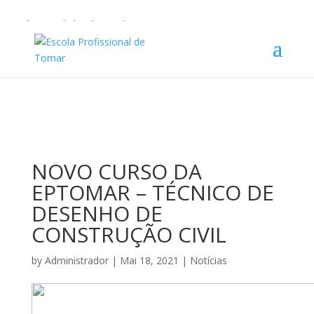
Warning
: Undefined array key 1 in
/home/escolaprofission/public_html/wp-content/plugins/wp-
private-content-pro/lib/Drewm/MailChimp.php
on line
35
NOVO CURSO DA
EPTOMAR – TÉCNICO DE
DESENHO DE
CONSTRUÇÃO CIVIL
by
Administrador
|
Mai 18, 2021
|
Notícias