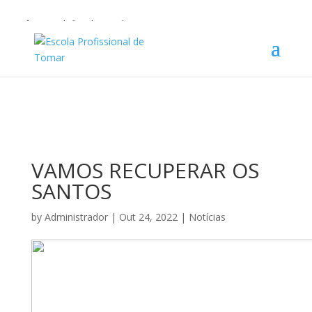
Warning
: Undefined array key 1 in
/home/escolaprofission/public_html/wp-content/plugins/wp-
private-content-pro/lib/Drewm/MailChimp.php
on line
35
VAMOS RECUPERAR OS
SANTOS
by
Administrador
|
Out 24, 2022
|
Notícias