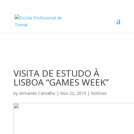
Warning
: Undefined array key 1 in
/home/escolaprofission/public_html/wp-content/plugins/wp-
private-content-pro/lib/Drewm/MailChimp.php
on line
35
VISITA DE ESTUDO À
LISBOA “GAMES WEEK”
by
Armando Carvalho
|
Nov 22, 2019
|
Notícias