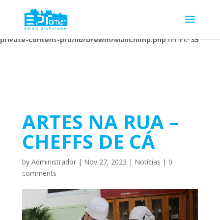
Warning
: Undefined array key 1 in
/home/escolaprofission/public_html/wp-content/plugins/wp-
private-content-pro/lib/Drewm/MailChimp.php
on line
35
ARTES NA RUA –
CHEFFS DE CÁ
by
Administrador
|
Nov 27, 2023
|
Notícias
|
0
comments