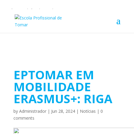
Warning
: Undefined array key 1 in
/home/escolaprofission/public_html/wp-content/plugins/wp-
private-content-pro/lib/Drewm/MailChimp.php
on line
35
EPTOMAR EM
MOBILIDADE
ERASMUS+: RIGA
by
Administrador
|
Jun 28, 2024
|
Notícias
|
0
comments