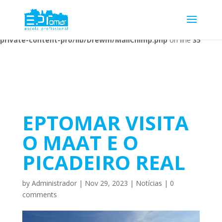
Warning
: Undefined array key 1 in
/home/escolaprofission/public_html/wp-content/plugins/wp-
private-content-pro/lib/Drewm/MailChimp.php
on line
35
EPTOMAR VISITA
O MAAT E O
PICADEIRO REAL
by
Administrador
|
Nov 29, 2023
|
Notícias
|
0
comments