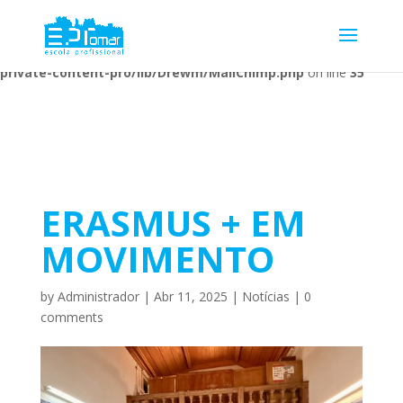
Warning
: Undefined array key 1 in
/home/escolaprofission/public_html/wp-content/plugins/wp-
private-content-pro/lib/Drewm/MailChimp.php
on line
35
ERASMUS + EM
MOVIMENTO
by
Administrador
|
Abr 11, 2025
|
Notícias
|
0
comments