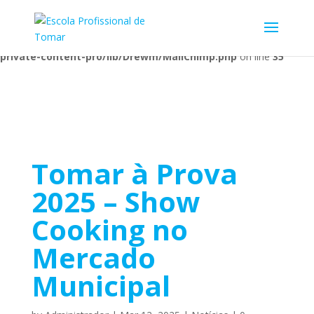
Warning
: Undefined array key 1 in
/home/escolaprofission/public_html/wp-content/plugins/wp-
private-content-pro/lib/Drewm/MailChimp.php
on line
35
Tomar à Prova
2025 – Show
Cooking no
Mercado
Municipal